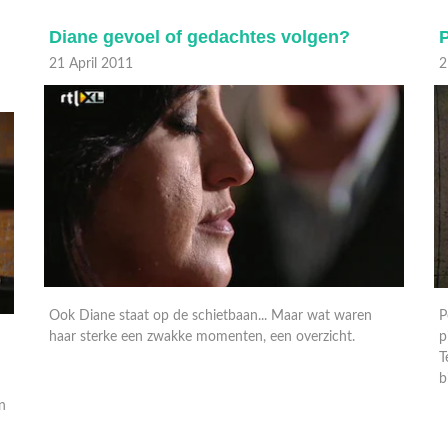
Diane gevoel of gedachtes volgen?
P
21 April 2011
2
Ook Diane staat op de schietbaan... Maar wat waren
P
haar sterke een zwakke momenten, een overzicht.
p
T
b
in