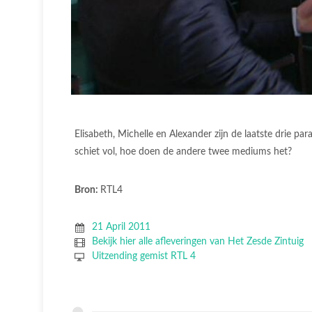
Elisabeth, Michelle en Alexander zijn de laatste drie p
schiet vol, hoe doen de andere twee mediums het?
Bron:
RTL4
21 April 2011
Bekijk hier alle afleveringen van Het Zesde Zintuig
Uitzending gemist RTL 4