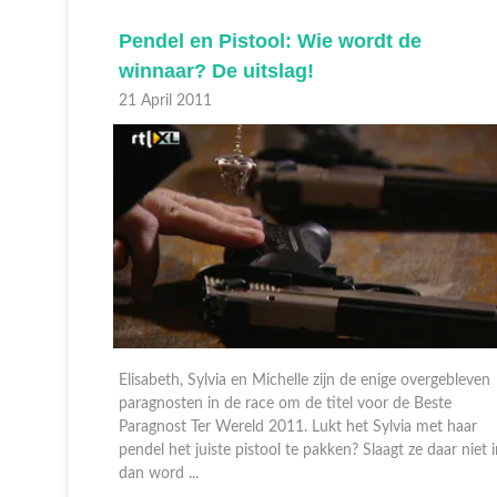
intuig
Pendel en Pistool: Wie wordt de
sabeth
winnaar? De uitslag!
21 April 2011
Elisabeth, Sylvia en Michelle zijn de enige overgebleven
paragnosten in de race om de titel voor de Beste
fgelopen
Paragnost Ter Wereld 2011. Lukt het Sylvia met haar
Wat
pendel het juiste pistool te pakken? Slaagt ze daar niet 
elke
dan word ...