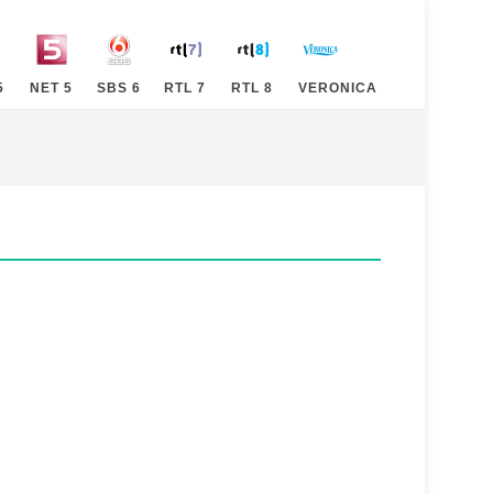
5
NET 5
SBS 6
RTL 7
RTL 8
VERONICA