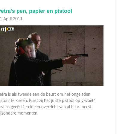
etra's pen, papier en pistool
Alexand
positie
1 April 2011
21 April 2
etra is als tweede aan de beurt om het ongeladen
istool te kiezen. Kiest zij het juiste pistool op gevoel?
evens geeft Derek een overzicht van al haar meest
Alexander 
ijzondere momenten.
roulette mo
kans om hog
ervaring b