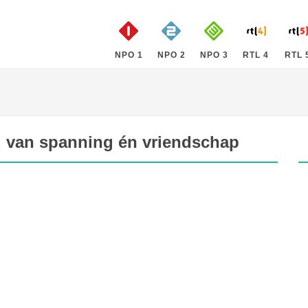
NPO 1
NPO 2
NPO 3
RTL 4
RTL 
t, van spanning én vriendschap