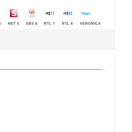
5
NET 5
SBS 6
RTL 7
RTL 8
VERONICA