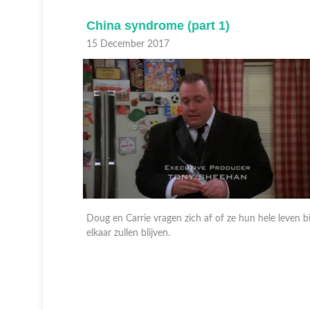
China syndrome (part 1)
15 December 2017
 Doug en
Doug en Carrie vragen zich af of ze hun hele leven bij
 nog wel zin
elkaar zullen blijven.