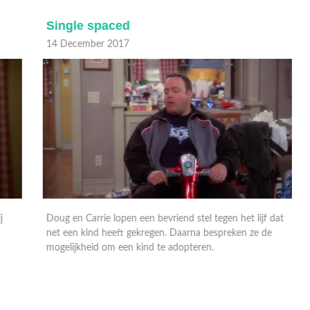
Single spaced
14 December 2017
1
Doug en Carrie lopen een bevriend stel tegen het lijf dat
D
net een kind heeft gekregen. Daarna bespreken ze de
O
mogelijkheid om een kind te adopteren.
f