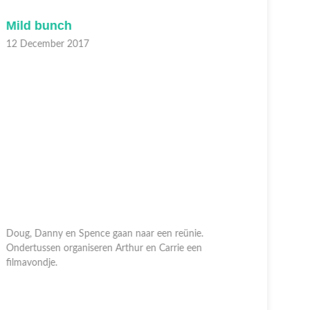
Mild bunch
Offensi
2 December 2017
11 Decem
oug, Danny en Spence gaan naar een reünie.
ndertussen organiseren Arthur en Carrie een
Carrie wor
ilmavondje.
vegetariër