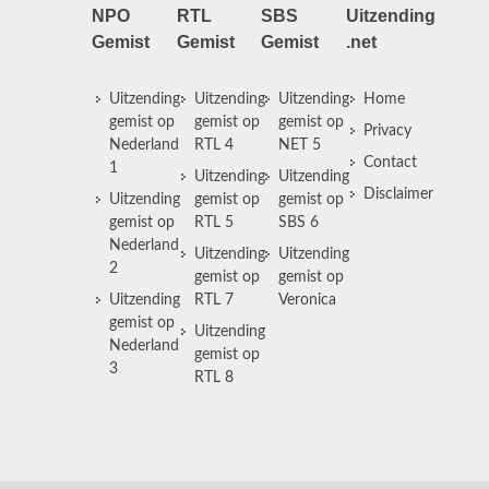
NPO
RTL
SBS
Uitzending
Gemist
Gemist
Gemist
.net
Uitzending
Uitzending
Uitzending
Home
gemist op
gemist op
gemist op
Privacy
Nederland
RTL 4
NET 5
Contact
1
Uitzending
Uitzending
Disclaimer
Uitzending
gemist op
gemist op
gemist op
RTL 5
SBS 6
Nederland
Uitzending
Uitzending
2
gemist op
gemist op
Uitzending
RTL 7
Veronica
gemist op
Uitzending
Nederland
gemist op
3
RTL 8