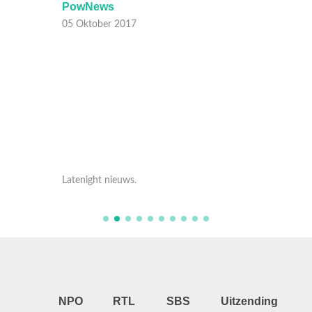
PowNews
PowN
05 Oktober 2017
05 Okt
Latenight nieuws.
Latenig
NPO
RTL
SBS
Uitzending