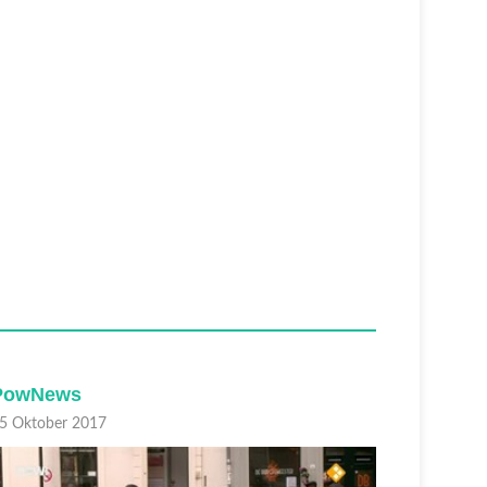
PowNews
PowNe
5 Oktober 2017
05 Oktobe