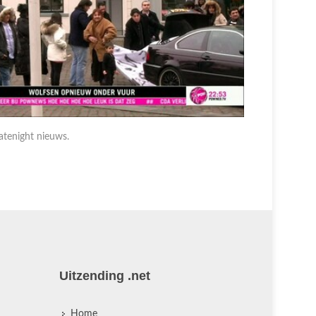
atenight nieuws.
Latenight 
Uitzending .net
Home