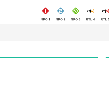
NPO 1
NPO 2
NPO 3
RTL 4
RTL 