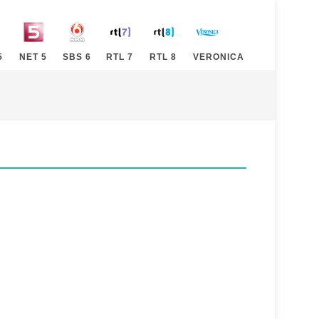
5
NET 5
SBS 6
RTL 7
RTL 8
VERONICA