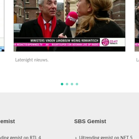
Latenight nieuws.
L
emist
SBS Gemist
nding gemist op RTL 4
Uitzending gemist op NET 5