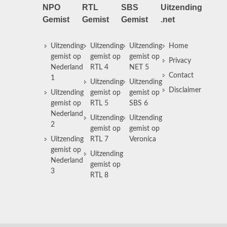
NPO
RTL
SBS
Uitzending
Gemist
Gemist
Gemist
.net
Uitzending
Uitzending
Uitzending
Home
gemist op
gemist op
gemist op
Privacy
Nederland
RTL 4
NET 5
Contact
1
Uitzending
Uitzending
Disclaimer
Uitzending
gemist op
gemist op
gemist op
RTL 5
SBS 6
Nederland
Uitzending
Uitzending
2
gemist op
gemist op
Uitzending
RTL 7
Veronica
gemist op
Uitzending
Nederland
gemist op
3
RTL 8