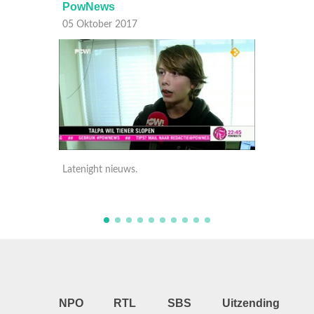
PowNews
PowN
05 Oktober 2017
05 Okt
Latenight nieuws.
Latenig
NPO
RTL
SBS
Uitzending