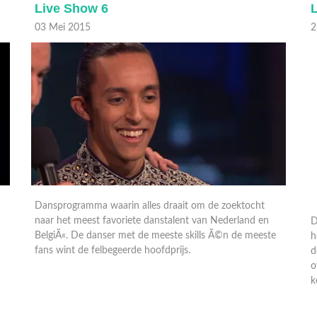
Live Show 6
03 Mei 2015
2
Dansprogramma waarin alles draait om de zoektocht
D
naar het meest favoriete danstalent van Nederland en
h
BelgiÃ«. De danser met de meeste skills Ã©n de meeste
d
fans wint de felbegeerde hoofdprijs.
o
k