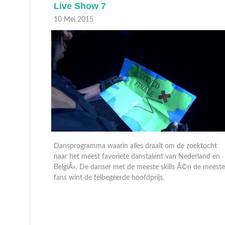
Live Show 7
10 Mei 2015
ektocht
Dansprogramma waarin alles draait om de zoektocht
rland en
naar het meest favoriete danstalent van Nederland en
 de meeste
BelgiÃ«. De danser met de meeste skills Ã©n de meeste
fans wint de felbegeerde hoofdprijs.