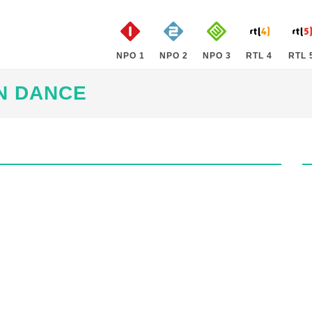
NPO 1
NPO 2
NPO 3
RTL 4
RTL 
N DANCE