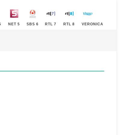
5
NET 5
SBS 6
RTL 7
RTL 8
VERONICA