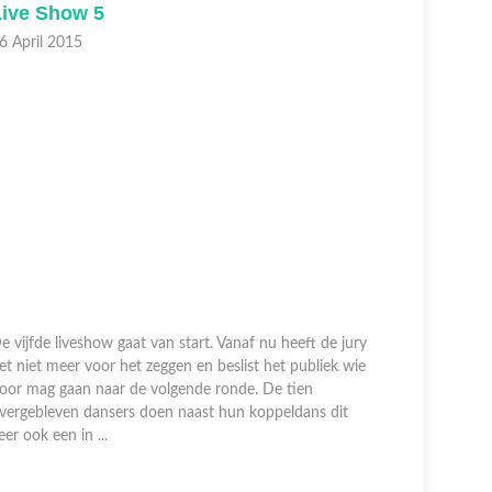
Live Show 5
Live Sh
6 April 2015
19 April 2
e vijfde liveshow gaat van start. Vanaf nu heeft de jury
et niet meer voor het zeggen en beslist het publiek wie
De vierde 
oor mag gaan naar de volgende ronde. De tien
publiek bes
vergebleven dansers doen naast hun koppeldans dit
mogen dans
eer ook een in ...
Fabio en M
Dane en Gil