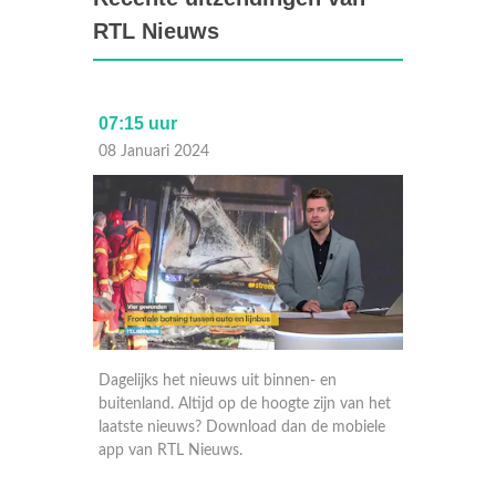
RTL Nieuws
07:15 uur
Laat
08 Januari 2024
07 Janu
Dagelijks het nieuws uit binnen- en
Dagelij
 van het
buitenland. Altijd op de hoogte zijn van het
buitenla
obiele
laatste nieuws? Download dan de mobiele
laatste
app van RTL Nieuws.
app va