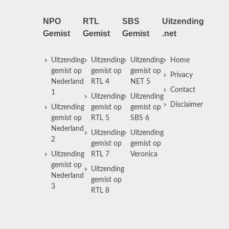
NPO
RTL
SBS
Uitzending
Gemist
Gemist
Gemist
.net
Uitzending
Uitzending
Uitzending
Home
gemist op
gemist op
gemist op
Privacy
Nederland
RTL 4
NET 5
Contact
1
Uitzending
Uitzending
Disclaimer
Uitzending
gemist op
gemist op
gemist op
RTL 5
SBS 6
Nederland
Uitzending
Uitzending
2
gemist op
gemist op
Uitzending
RTL 7
Veronica
gemist op
Uitzending
Nederland
gemist op
3
RTL 8