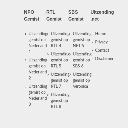
NPO
RTL
SBS
Uitzending
Gemist
Gemist
Gemist
.net
Uitzending
Uitzending
Uitzending
Home
gemist op
gemist op
gemist op
Privacy
Nederland
RTL 4
NET 5
Contact
1
Uitzending
Uitzending
Disclaimer
Uitzending
gemist op
gemist op
gemist op
RTL 5
SBS 6
Nederland
Uitzending
Uitzending
2
gemist op
gemist op
Uitzending
RTL 7
Veronica
gemist op
Uitzending
Nederland
gemist op
3
RTL 8