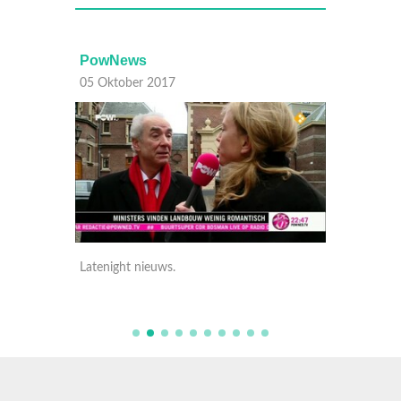
PowNews
PowN
05 Oktober 2017
05 Okt
Latenight nieuws.
Latenig