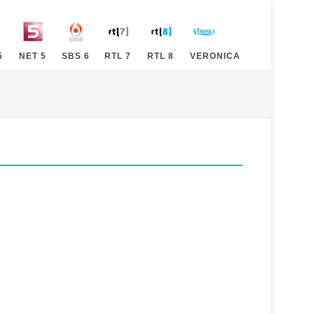
5
NET 5
SBS 6
RTL 7
RTL 8
VERONICA