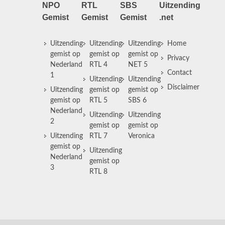
NPO
RTL
SBS
Uitzending
Gemist
Gemist
Gemist
.net
Uitzending
Uitzending
Uitzending
Home
gemist op
gemist op
gemist op
Privacy
Nederland
RTL 4
NET 5
Contact
1
Uitzending
Uitzending
Disclaimer
Uitzending
gemist op
gemist op
gemist op
RTL 5
SBS 6
Nederland
Uitzending
Uitzending
2
gemist op
gemist op
Uitzending
RTL 7
Veronica
gemist op
Uitzending
Nederland
gemist op
3
RTL 8