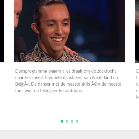
Dansprogramma waarin alles draait om de zoektocht
D
naar het meest favoriete danstalent van Nederland en
h
BelgiÃ«. De danser met de meeste skills Ã©n de meeste
d
fans wint de felbegeerde hoofdprijs.
o
k