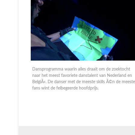
ektocht
Dansprogramma waarin alles draait om de zoektocht
rland en
naar het meest favoriete danstalent van Nederland en
 de meeste
BelgiÃ«. De danser met de meeste skills Ã©n de meeste
fans wint de felbegeerde hoofdprijs.