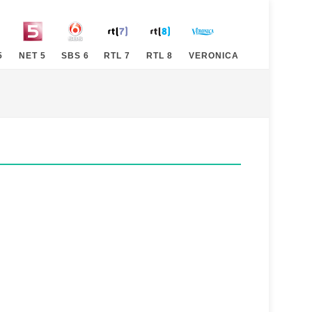
5
NET 5
SBS 6
RTL 7
RTL 8
VERONICA