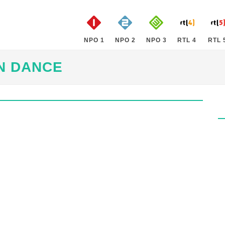
NPO 1
NPO 2
NPO 3
RTL 4
RTL 
N DANCE