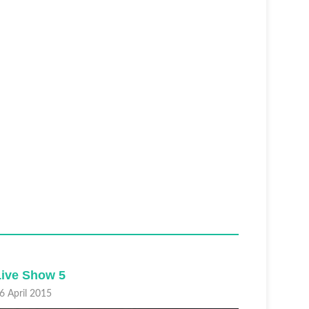
Live Show 5
Live Sh
6 April 2015
19 April 2