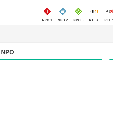
NPO 1
NPO 2
NPO 3
RTL 4
RTL 
e NPO