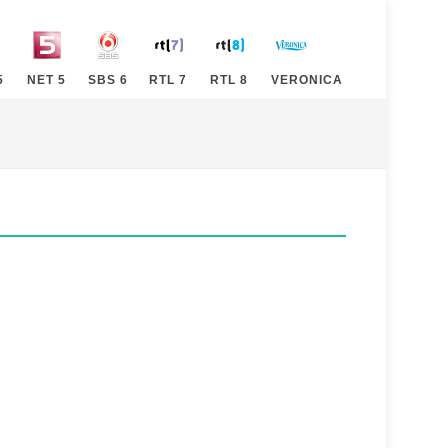
5
NET 5
SBS 6
RTL 7
RTL 8
VERONICA