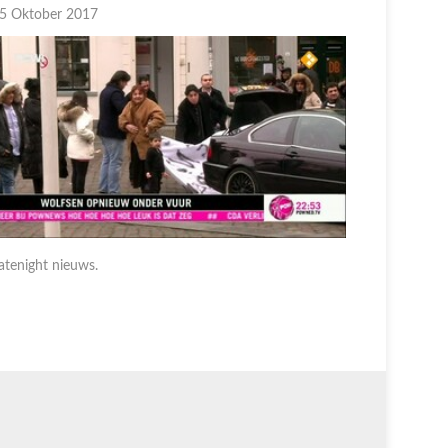
5 Oktober 2017
05 Oktobe
atenight nieuws.
Latenight 