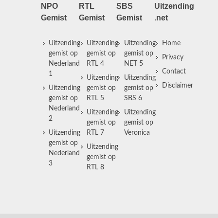
NPO
RTL
SBS
Uitzending
Gemist
Gemist
Gemist
.net
Uitzending
Uitzending
Uitzending
Home
gemist op
gemist op
gemist op
Privacy
Nederland
RTL 4
NET 5
Contact
1
Uitzending
Uitzending
Disclaimer
Uitzending
gemist op
gemist op
gemist op
RTL 5
SBS 6
Nederland
Uitzending
Uitzending
2
gemist op
gemist op
Uitzending
RTL 7
Veronica
gemist op
Uitzending
Nederland
gemist op
3
RTL 8