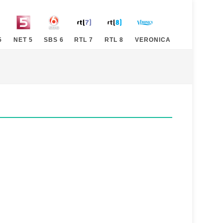
5
NET 5
SBS 6
RTL 7
RTL 8
VERONICA