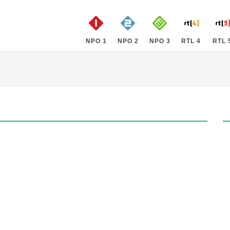
NPO 1
NPO 2
NPO 3
RTL 4
RTL 