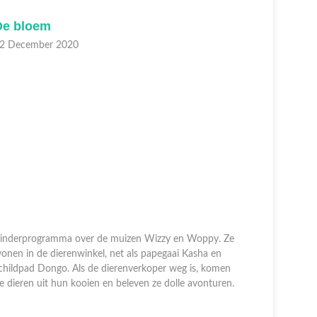
De bloem
Afl. 56
2 December 2020
11 Oktobe
inderprogramma over de muizen Wizzy en Woppy. Ze
Kinderpro
onen in de dierenwinkel, net als papegaai Kasha en
wonen in d
childpad Dongo. Als de dierenverkoper weg is, komen
schildpad 
e dieren uit hun kooien en beleven ze dolle avonturen.
de dieren 