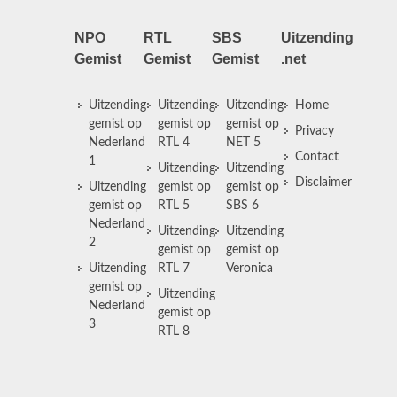
NPO
RTL
SBS
Uitzending
Gemist
Gemist
Gemist
.net
Uitzending
Uitzending
Uitzending
Home
gemist op
gemist op
gemist op
Privacy
Nederland
RTL 4
NET 5
Contact
1
Uitzending
Uitzending
Disclaimer
Uitzending
gemist op
gemist op
gemist op
RTL 5
SBS 6
Nederland
Uitzending
Uitzending
2
gemist op
gemist op
Uitzending
RTL 7
Veronica
gemist op
Uitzending
Nederland
gemist op
3
RTL 8