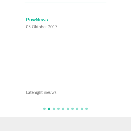
PowNews
PowN
05 Oktober 2017
05 Okt
Latenight nieuws.
Latenig