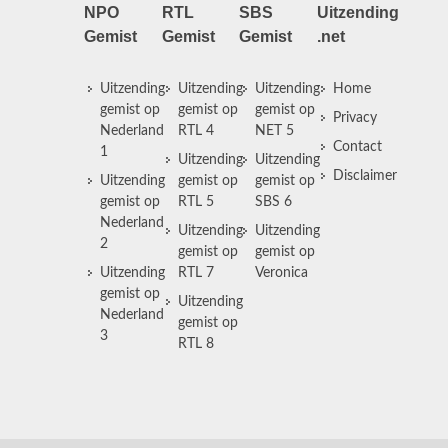
NPO
RTL
SBS
Uitzending
Gemist
Gemist
Gemist
.net
Uitzending
Uitzending
Uitzending
Home
gemist op
gemist op
gemist op
Privacy
Nederland
RTL 4
NET 5
Contact
1
Uitzending
Uitzending
Disclaimer
Uitzending
gemist op
gemist op
gemist op
RTL 5
SBS 6
Nederland
Uitzending
Uitzending
2
gemist op
gemist op
Uitzending
RTL 7
Veronica
gemist op
Uitzending
Nederland
gemist op
3
RTL 8