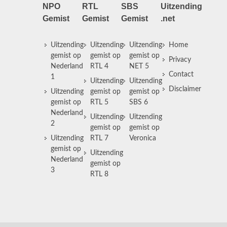
NPO
RTL
SBS
Uitzending
Gemist
Gemist
Gemist
.net
Uitzending
Uitzending
Uitzending
Home
gemist op
gemist op
gemist op
Privacy
Nederland
RTL 4
NET 5
Contact
1
Uitzending
Uitzending
Disclaimer
Uitzending
gemist op
gemist op
gemist op
RTL 5
SBS 6
Nederland
Uitzending
Uitzending
2
gemist op
gemist op
Uitzending
RTL 7
Veronica
gemist op
Uitzending
Nederland
gemist op
3
RTL 8