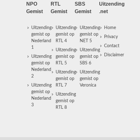
NPO
RTL
SBS
Uitzending
Gemist
Gemist
Gemist
.net
Uitzending
Uitzending
Uitzending
Home
gemist op
gemist op
gemist op
Privacy
Nederland
RTL 4
NET 5
Contact
1
Uitzending
Uitzending
Disclaimer
Uitzending
gemist op
gemist op
gemist op
RTL 5
SBS 6
Nederland
Uitzending
Uitzending
2
gemist op
gemist op
Uitzending
RTL 7
Veronica
gemist op
Uitzending
Nederland
gemist op
3
RTL 8