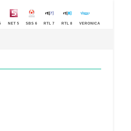
5
NET 5
SBS 6
RTL 7
RTL 8
VERONICA