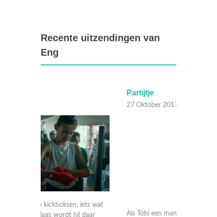
Recente uitzendingen van
Eng
Partijtje
Space 
27 Oktober 2017
27 Okt
ets wat
Als Tobi een man in een rolstoel te hulp
Yasmine
 daar