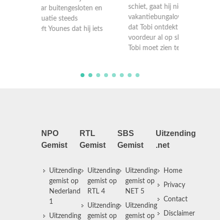
schiet, gaat hij nietsvermoedend een
oud lee
ten en
vakantiebungalow binnen. Op het moment
meisje 
dat Tobi ontdekt dat er iets niet klopt zit de
Wanneer
ij iets
voordeur al op slot en is de rolstoel leeg.
hand is,
Tobi moet zien te o ...
geloven
NPO
RTL
SBS
Uitzending
Gemist
Gemist
Gemist
.net
Uitzending
Uitzending
Uitzending
Home
gemist op
gemist op
gemist op
Privacy
Nederland
RTL 4
NET 5
Contact
1
Uitzending
Uitzending
Disclaimer
Uitzending
gemist op
gemist op