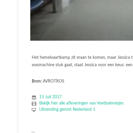
Het hemelvaartkamp zit eraan te komen, maar Jessica tw
wasmachine stuk gaat, staat Jessica voor een keus: 
Bron:
AVROTROS
15 Juli 2017
Bekijk hier alle afleveringen van Voetbalmeisjes
Uitzending gemist Nederland 1