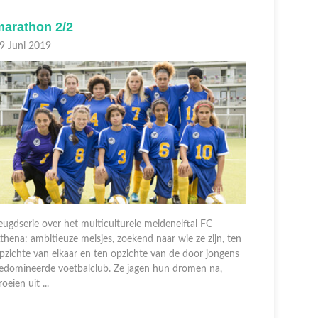
arathon (1/2)
Maratho
8 Juni 2019
01 Juli 20
eugdserie over het multiculturele meidenelftal FC
zinderende
thena: ambitieuze meisjes, zoekend naar wie ze zijn, ten
meidenelft
pzichte van elkaar en ten opzichte van de door jongens
naar wie ze
edomineerde voetbalclub. Ze jagen hun dromen na,
van de doo
roeien uit ...