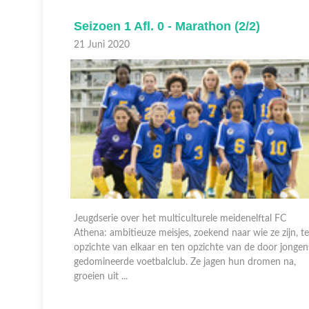
Seizoen 1 Afl. 0 - Marathon (1/2)
20 Juni 2020
al FC
Jeugdserie over het multiculturele meidenelftal FC
e zijn, ten
Athena: ambitieuze meisjes, zoekend naar wie ze zijn, t
oor jongens
opzichte van elkaar en ten opzichte van de door jongen
en na,
gedomineerde voetbalclub. Ze jagen hun dromen na,
groeien uit ...