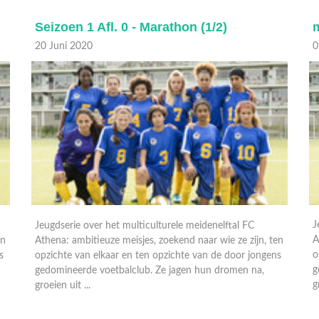
marathon 2/2
M
09 Juni 2019
0
Jeugdserie over het multiculturele meidenelftal FC
J
Athena: ambitieuze meisjes, zoekend naar wie ze zijn, ten
A
en
opzichte van elkaar en ten opzichte van de door jongens
o
s
gedomineerde voetbalclub. Ze jagen hun dromen na,
g
groeien uit ...
g