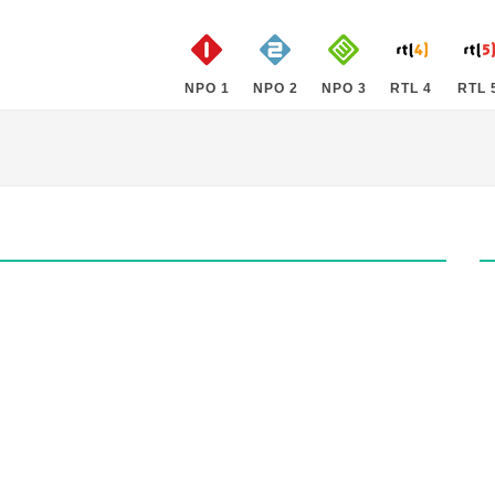
NPO 1
NPO 2
NPO 3
RTL 4
RTL 