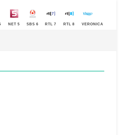
5
NET 5
SBS 6
RTL 7
RTL 8
VERONICA