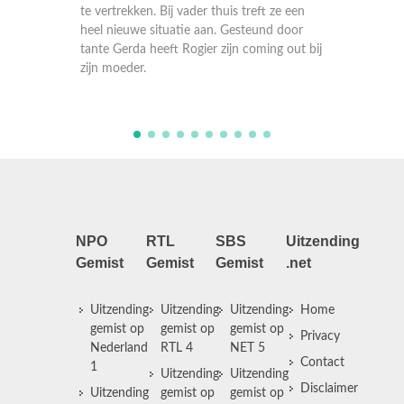
wanneer Pattie oververmoeid en misselijk
thuis treft ze een
naar de dokter gaat. Terwijl Peter zich
n. Gesteund door
opmaakt voor de emigratie naar Canada,
 zijn coming out bij
krijgt Pattie nieuws te horen dat haar leven
op zijn grondvesten do ...
NPO
RTL
SBS
Uitzending
Gemist
Gemist
Gemist
.net
Uitzending
Uitzending
Uitzending
Home
gemist op
gemist op
gemist op
Privacy
Nederland
RTL 4
NET 5
Contact
1
Uitzending
Uitzending
Disclaimer
Uitzending
gemist op
gemist op