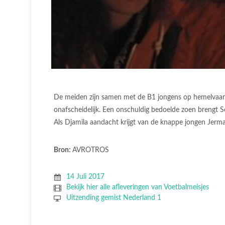
De meiden zijn samen met de B1 jongens op hemelvaartk
onafscheidelijk. Een onschuldig bedoelde zoen brengt S
Als Djamila aandacht krijgt van de knappe jongen Jermai
Bron:
AVROTROS
14 Juli 2017
Bekijk hier alle afleveringen van Voetbalmeisjes
Uitzending gemist Nederland 1