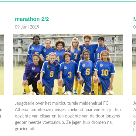
marathon 2/2
M
09 Juni 2019
0
Jeugdserie over het multiculturele meidenelftal FC
J
Athena: ambitieuze meisjes, zoekend naar wie ze zijn, ten
A
en
opzichte van elkaar en ten opzichte van de door jongens
o
s
gedomineerde voetbalclub. Ze jagen hun dromen na,
g
groeien uit ...
g