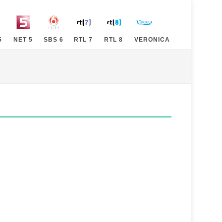
5
NET 5
SBS 6
RTL 7
RTL 8
VERONICA