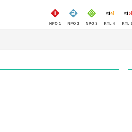
NPO 1
NPO 2
NPO 3
RTL 4
RTL 