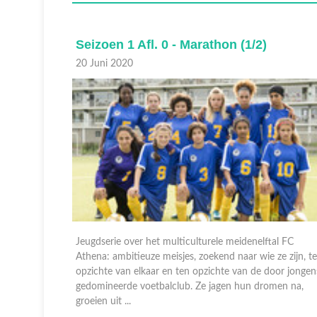
Seizoen 1 Afl. 0 - Marathon (1/2)
20 Juni 2020
al FC
Jeugdserie over het multiculturele meidenelftal FC
e zijn, ten
Athena: ambitieuze meisjes, zoekend naar wie ze zijn, t
oor jongens
opzichte van elkaar en ten opzichte van de door jongen
en na,
gedomineerde voetbalclub. Ze jagen hun dromen na,
groeien uit ...