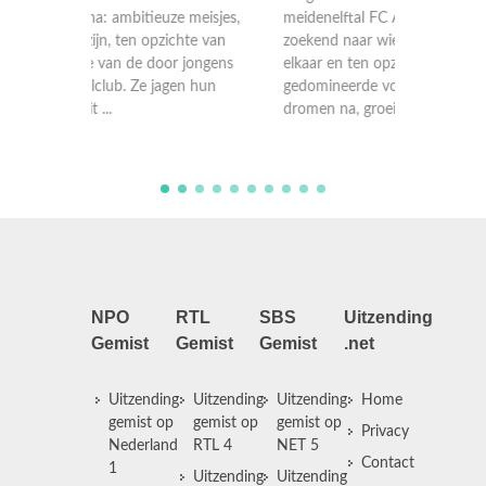
Jeugdser
meisjes,
meidenelftal FC Athena: ambitieuze meisjes,
meidene
te van
zoekend naar wie ze zijn, ten opzichte van
zoekend 
jongens
elkaar en ten opzichte van de door jongens
elkaar 
n hun
gedomineerde voetbalclub. Ze jagen hun
gedomin
dromen na, groeien uit ...
dromen n
NPO
RTL
SBS
Uitzending
Gemist
Gemist
Gemist
.net
Uitzending
Uitzending
Uitzending
Home
gemist op
gemist op
gemist op
Privacy
Nederland
RTL 4
NET 5
Contact
1
Uitzending
Uitzending