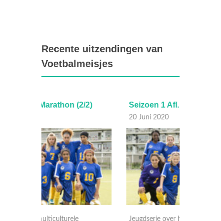
Recente uitzendingen van
Voetbalmeisjes
/2)
Seizoen 1 Afl. 0 - Marathon (1/2)
marat
20 Juni 2020
09 Juni
Jeugdserie over het multiculturele