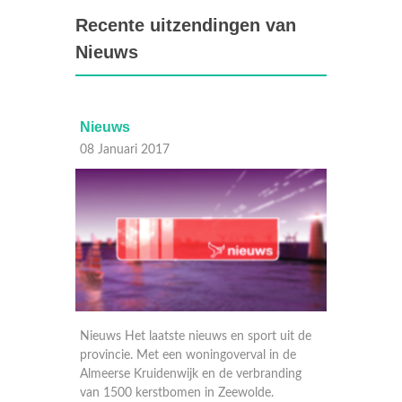
Recente uitzendingen van
Nieuws
Nieuws
07 Januari 2017
en sport uit de
Nieuws Het laatste nieuws en sport uit de
verval in de
provincie. Dode gevonden bij brand in
 verbranding
Almere, ijzel treft automobilisten en
eewolde.
treinreizigers, jaar cel geëist tegen stekende