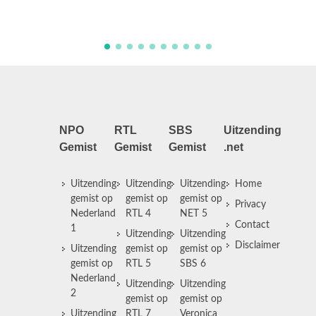
Almeerder
NPO
RTL
SBS
Uitzending
Gemist
Gemist
Gemist
.net
Uitzending
Uitzending
Uitzending
Home
gemist op
gemist op
gemist op
Privacy
Nederland
RTL 4
NET 5
Contact
1
Uitzending
Uitzending
Disclaimer
Uitzending
gemist op
gemist op
gemist op
RTL 5
SBS 6
Nederland
Uitzending
Uitzending
2
gemist op
gemist op
Uitzending
RTL 7
Veronica