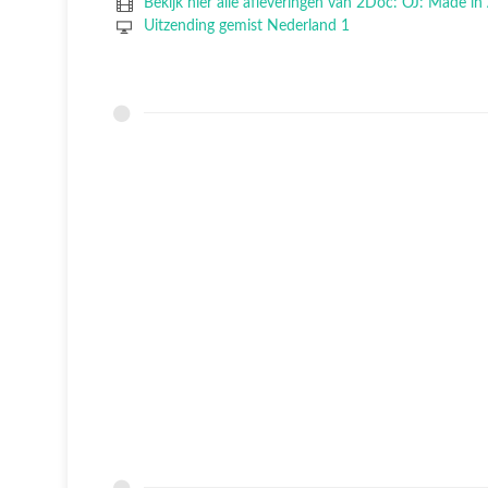
Bekijk hier alle afleveringen van 2Doc: OJ: Made in
Uitzending gemist Nederland 1