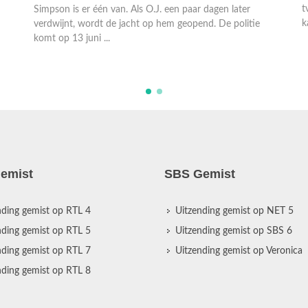
tv-carrière bloeit. O.J. is zo populair dat voor zijn duistere
S
kant geen aandacht is. O.J. Simpson was onderdeel ...
L
d
d
emist
SBS Gemist
nding gemist op RTL 4
Uitzending gemist op NET 5
nding gemist op RTL 5
Uitzending gemist op SBS 6
nding gemist op RTL 7
Uitzending gemist op Veronica
nding gemist op RTL 8