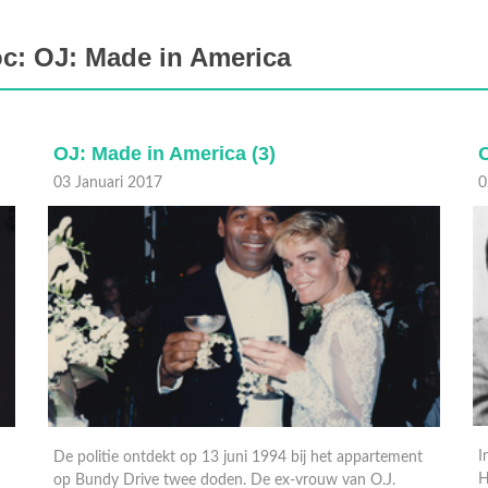
c: OJ: Made in America
OJ: Made in America (2)
02 Januari 2017
0
In de jaren tachtig gaat het O.J. Simpson voor de wind.
Hij is getrouwd met de mooie Nicole, hij acteert en zijn
A