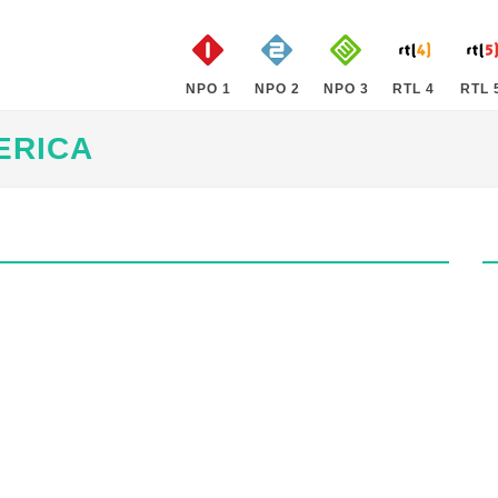
NPO 1
NPO 2
NPO 3
RTL 4
RTL 
ERICA