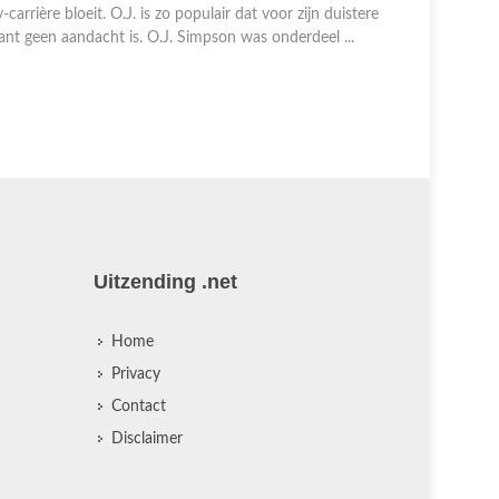
impson en zijn sterrenstatus in de National Football
eague. Ook komt de Amerikaanse rassenongelijkheid in
e jaren zestig en zeventig aan de orde. De misdaad van
e eeuw begin ...
Uitzending .net
Home
Privacy
Contact
Disclaimer