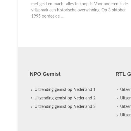
en is de
Simpson is er één van. Als O.J. een paar dagen later
oktober
verdwijnt, wordt de jacht op hem geopend. De politie
komt op 13 juni ...
NPO Gemist
RTL G
Uitzending gemist op Nederland 1
Uitze
Uitzending gemist op Nederland 2
Uitze
Uitzending gemist op Nederland 3
Uitze
Uitze