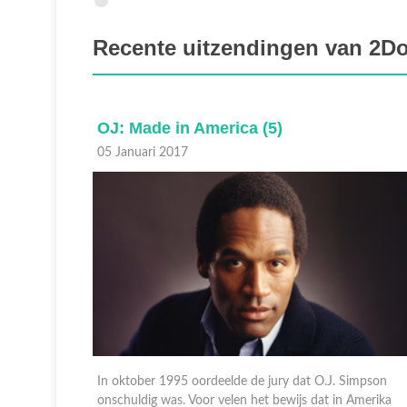
Recente uitzendingen van 2Do
OJ: Made in America (3)
03 Januari 2017
impson
De politie ontdekt op 13 juni 1994 bij het appartement
Amerika
op Bundy Drive twee doden. De ex-vrouw van O.J.