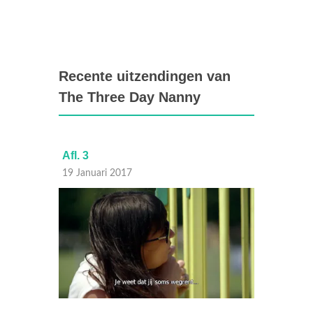
Recente uitzendingen van
The Three Day Nanny
Afl. 3
Afl. 1
19 Januari 2017
05 Janu