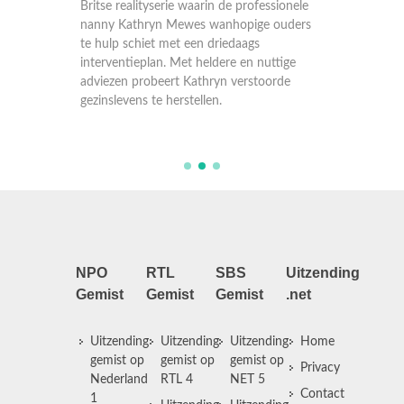
ionele
Britse realityserie waarin de professionele
Britse r
uders
nanny Kathryn Mewes wanhopige ouders
nanny 
te hulp schiet met een driedaags
te hulp
ige
interventieplan. Met heldere en nuttige
interve
de
adviezen probeert Kathryn verstoorde
advieze
gezinslevens te herstellen.
gezinsle
NPO
RTL
SBS
Uitzending
Gemist
Gemist
Gemist
.net
Uitzending
Uitzending
Uitzending
Home
gemist op
gemist op
gemist op
Privacy
Nederland
RTL 4
NET 5
Contact
1