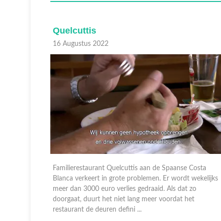
Quelcuttis
16 Augustus 2022
n een
Familierestaurant Quelcuttis aan de Spaanse Costa
r Scott zit
Blanca verkeert in grote problemen. Er wordt wekelijks
bejaard en
meer dan 3000 euro verlies gedraaid. Als dat zo
amsay
doorgaat, duurt het niet lang meer voordat het
restaurant de deuren defini ...