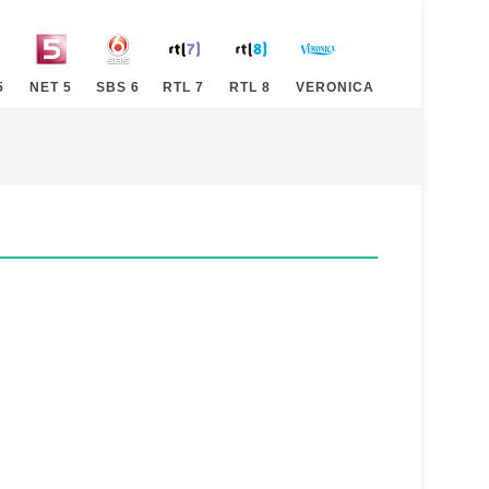
5
NET 5
SBS 6
RTL 7
RTL 8
VERONICA