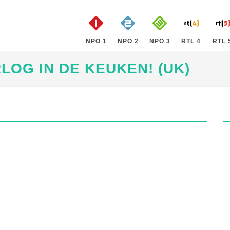
NPO 1
NPO 2
NPO 3
RTL 4
RTL 
OG IN DE KEUKEN! (UK)