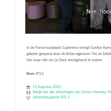
In de Franse kustplaats Capbreton brengt Gordon Ramsa
geleden geopend door de Britse eigenaren Tim en Debbie.
hen maar niet om Le Deck winstgevend te maken.
Bron:
RTL5
15 Augustus 2022
Bekijk hier alle afleveringen van Gordon Ramsay: O
Uitzending gemist RTL 5