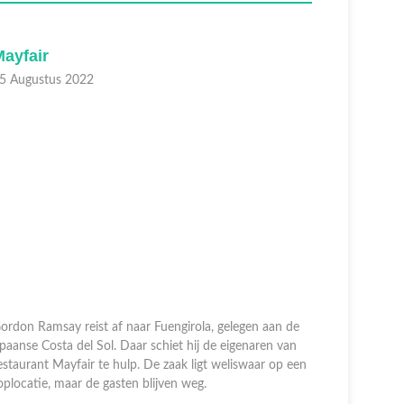
ayfair
Clubwa
5 Augustus 2022
14 August
ordon Ramsay reist af naar Fuengirola, gelegen aan de
paanse Costa del Sol. Daar schiet hij de eigenaren van
In Blackpo
estaurant Mayfair te hulp. De zaak ligt weliswaar op een
plaatselijk
oplocatie, maar de gasten blijven weg.
toeristen. 
Eigenaar D
hij hel ...