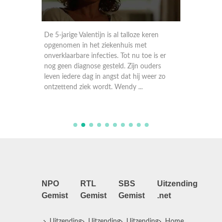
oor
De 5-jarige Valentijn is al talloze keren
De broe
opgenomen in het ziekenhuis met
geboren
en
onverklaarbare infecties. Tot nu toe is er
ook nog 
orden
nog geen diagnose gesteld. Zijn ouders
doorgro
os.
leven iedere dag in angst dat hij weer zo
deze gro
or Heym
ontzettend ziek wordt. Wendy ...
Wendy v
NPO
RTL
SBS
Uitzending
Gemist
Gemist
Gemist
.net
Uitzending
Uitzending
Uitzending
Home