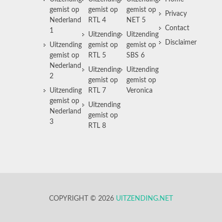
gemist op
gemist op
gemist op
Privacy
Nederland
RTL 4
NET 5
Contact
1
Uitzending
Uitzending
Disclaimer
Uitzending
gemist op
gemist op
gemist op
RTL 5
SBS 6
Nederland
Uitzending
Uitzending
2
gemist op
gemist op
Uitzending
RTL 7
Veronica
gemist op
Uitzending
Nederland
gemist op
3
RTL 8
COPYRIGHT © 2026
UITZENDING.NET