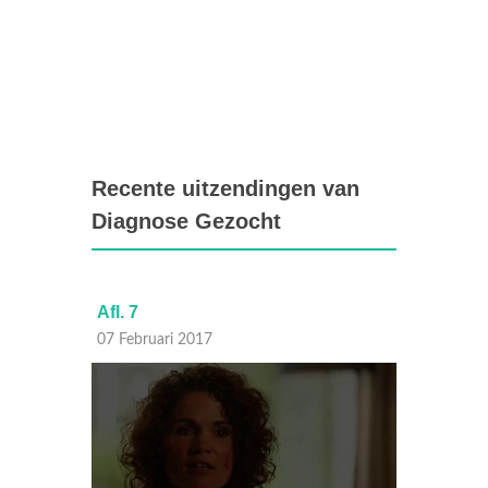
Recente uitzendingen van
Diagnose Gezocht
Afl. 7
Afl. 6
07 Februari 2017
31 Janu