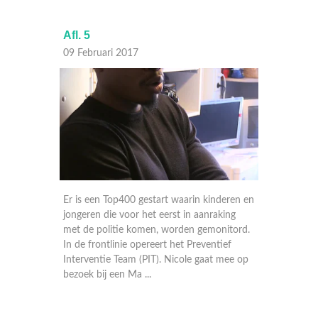
Afl. 5
Afl. 4
09 Februari 2017
02 Febr
le
Er is een Top400 gestart waarin kinderen en
In de w
es
jongeren die voor het eerst in aanraking
gesproke
met de politie komen, worden gemonitord.
voorwaa
minique
In de frontlinie opereert het Preventief
Wonen, 
terst
Interventie Team (PIT). Nicole gaat mee op
dak bov
bezoek bij een Ma ...
zinvolle