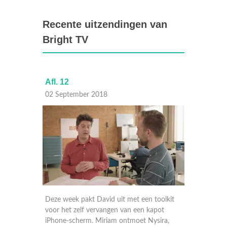
Recente uitzendingen van
Bright TV
Afl. 12
Afl. 11
02 September 2018
26 Aug
 de
Deze week pakt David uit met een toolkit
David te
ndse
voor het zelf vervangen van een kapot
voor pre
d in
iPhone-scherm. Miriam ontmoet Nysira,