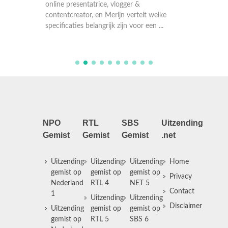
Hannelo
oont in
online presentatrice, vlogger &
Home ko
contentcreator, en Merijn vertelt welke
voorbij
specificaties belangrijk zijn voor een ...
Miniot 
NPO
RTL
SBS
Uitzending
Gemist
Gemist
Gemist
.net
Uitzending
Uitzending
Uitzending
Home
gemist op
gemist op
gemist op
Privacy
Nederland
RTL 4
NET 5
Contact
1
Uitzending
Uitzending
Disclaimer
Uitzending
gemist op
gemist op
gemist op
RTL 5
SBS 6