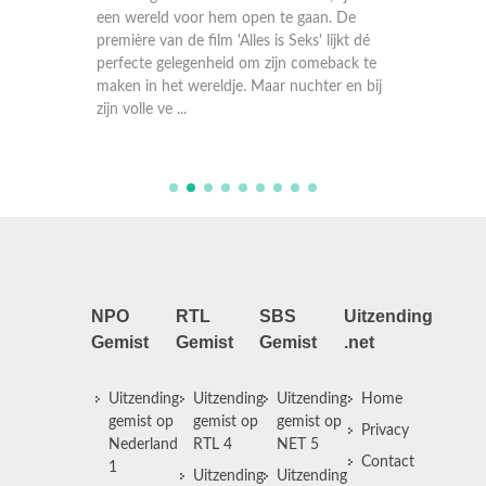
Terug i
ionaler
een wereld voor hem open te gaan. De
aan tege
 die
première van de film 'Alles is Seks' lijkt dé
onschul
te
perfecte gelegenheid om zijn comeback te
Juliet d
 Bob
maken in het wereldje. Maar nuchter en bij
horen kr
zijn volle ve ...
moet Job
NPO
RTL
SBS
Uitzending
Gemist
Gemist
Gemist
.net
Uitzending
Uitzending
Uitzending
Home
gemist op
gemist op
gemist op
Privacy
Nederland
RTL 4
NET 5
Contact
1
Uitzending
Uitzending