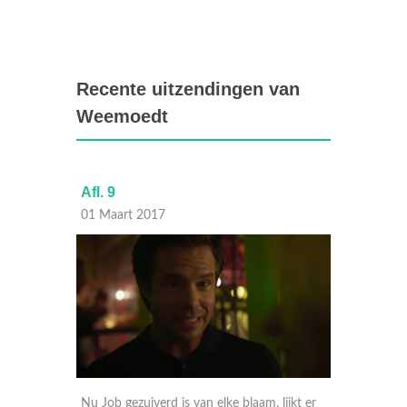
Recente uitzendingen van
Weemoedt
Afl. 9
Afl. 8
01 Maart 2017
22 Febr
euwe
Nu Job gezuiverd is van elke blaam, lijkt er