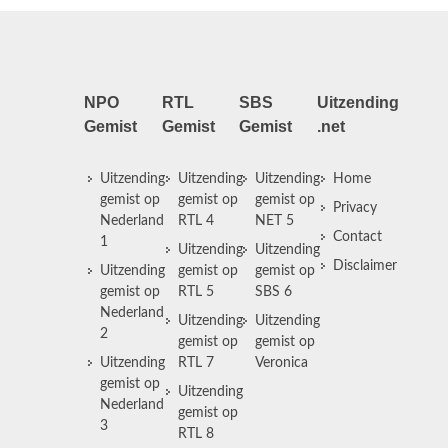
NPO
RTL
SBS
Uitzending
Gemist
Gemist
Gemist
.net
Uitzending
Uitzending
Uitzending
Home
gemist op
gemist op
gemist op
Privacy
Nederland
RTL 4
NET 5
Contact
1
Uitzending
Uitzending
Disclaimer
Uitzending
gemist op
gemist op
gemist op
RTL 5
SBS 6
Nederland
Uitzending
Uitzending
2
gemist op
gemist op
Uitzending
RTL 7
Veronica
gemist op
Uitzending
Nederland
gemist op
3
RTL 8