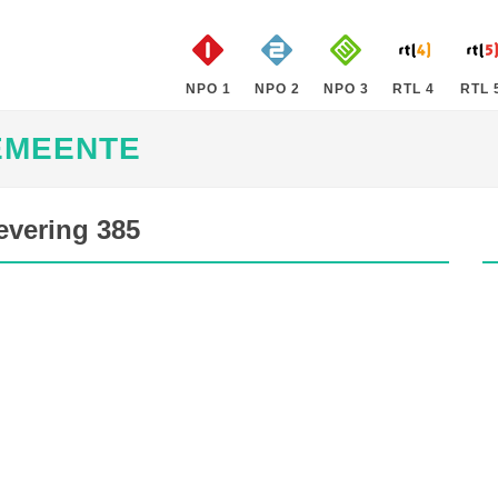
NPO 1
NPO 2
NPO 3
RTL 4
RTL 
EMEENTE
evering 385