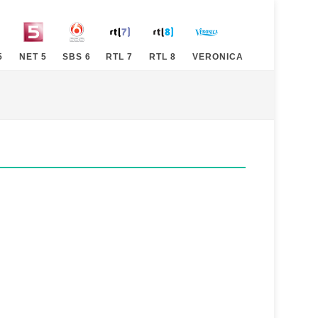
5
NET 5
SBS 6
RTL 7
RTL 8
VERONICA