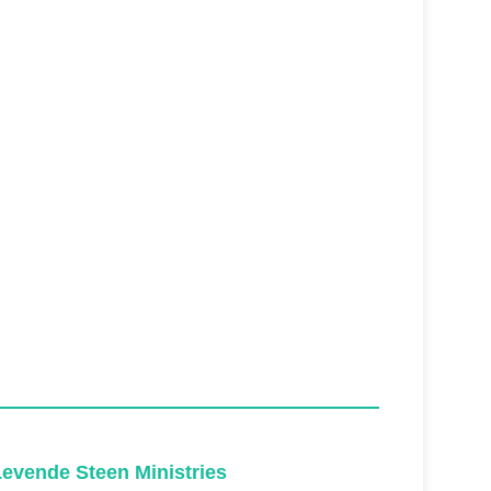
evende Steen Ministries
Levende