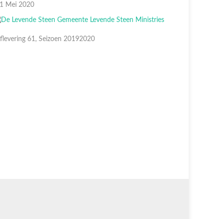
1 Mei 2020
24 Mei 20
flevering 61, Seizoen 20192020
Aflevering