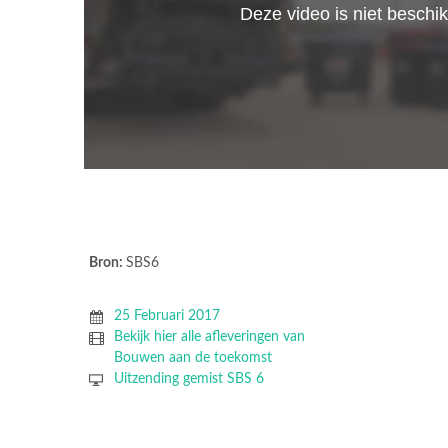
Bron:
SBS6
25 Februari 2017
Bekijk hier alle afleveringen van
Bouwen aan de toekomst
Uitzending gemist SBS 6