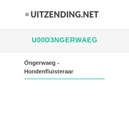
U00D3NGERWAEG
Óngerwaeg -
Hondenfluisteraar