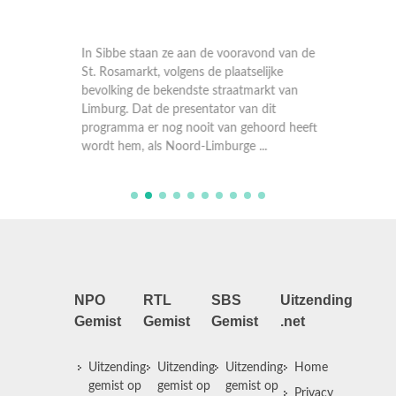
In Sibbe staan ze aan de vooravond van de
l
St. Rosamarkt, volgens de plaatselijke
uto over
In 'Doo
bevolking de bekendste straatmarkt van
den.
echte 'a
Limburg. Dat de presentator van dit
ers,
alleen e
programma er nog nooit van gehoord heeft
an
heeft z
wordt hem, als Noord-Limburge ...
cottage-
bouwmat
NPO
RTL
SBS
Uitzending
Gemist
Gemist
Gemist
.net
Uitzending
Uitzending
Uitzending
Home
gemist op
gemist op
gemist op
Privacy