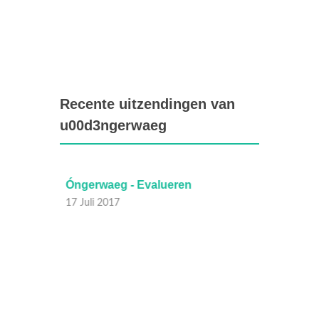
Recente uitzendingen van
u00d3ngerwaeg
Óngerwaeg - Evalueren
Ónger
17 Juli 2017
15 Juli