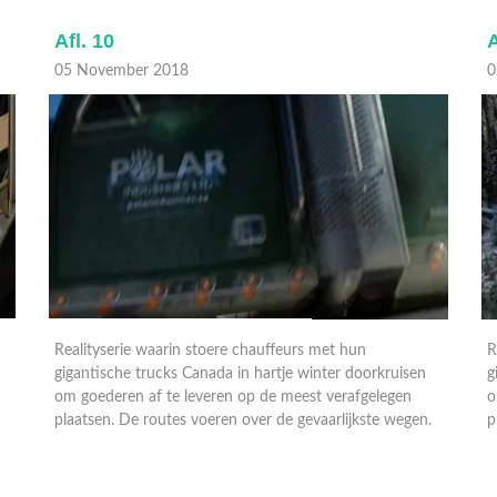
Afl. 10
A
05 November 2018
0
Realityserie waarin stoere chauffeurs met hun
R
gigantische trucks Canada in hartje winter doorkruisen
g
om goederen af te leveren op de meest verafgelegen
o
.
plaatsen. De routes voeren over de gevaarlijkste wegen.
p