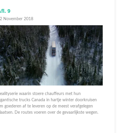
fl. 9
Afl. 8
2 November 2018
01 Novem
ealityserie waarin stoere chauffeurs met hun
igantische trucks Canada in hartje winter doorkruisen
Realityser
m goederen af te leveren op de meest verafgelegen
gigantisch
laatsen. De routes voeren over de gevaarlijkste wegen.
om goedere
plaatsen. 