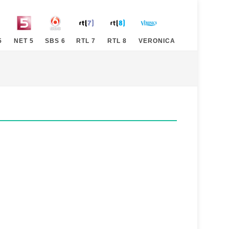
5
NET 5
SBS 6
RTL 7
RTL 8
VERONICA