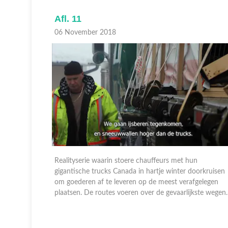
Afl. 11
06 November 2018
Realityserie waarin stoere chauffeurs met hun
orkruisen
gigantische trucks Canada in hartje winter doorkruisen
gelegen
om goederen af te leveren op de meest verafgelegen
ste wegen.
plaatsen. De routes voeren over de gevaarlijkste wegen