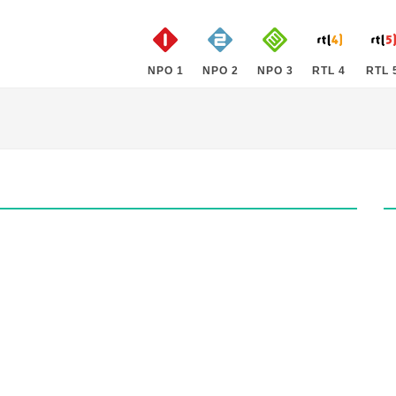
NPO 1
NPO 2
NPO 3
RTL 4
RTL 