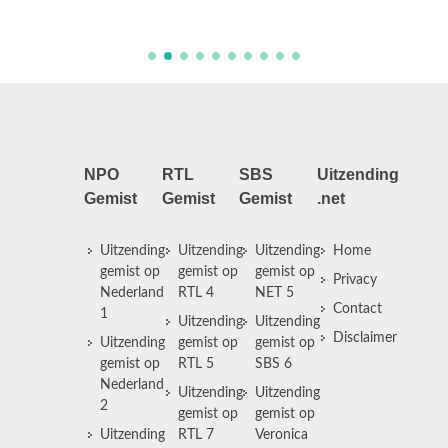
NPO
RTL
SBS
Uitzending
Gemist
Gemist
Gemist
.net
Uitzending
Uitzending
Uitzending
Home
gemist op
gemist op
gemist op
Privacy
Nederland
RTL 4
NET 5
Contact
1
Uitzending
Uitzending
Disclaimer
Uitzending
gemist op
gemist op
gemist op
RTL 5
SBS 6
Nederland
Uitzending
Uitzending
2
gemist op
gemist op
Uitzending
RTL 7
Veronica