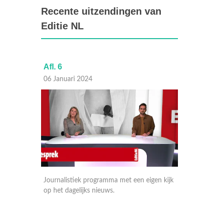
Recente uitzendingen van
Editie NL
Afl. 6
Afl. 5
06 Januari 2024
05 Janu
gen kijk
Journalistiek programma met een eigen kijk
Journal
op het dagelijks nieuws.
op het 