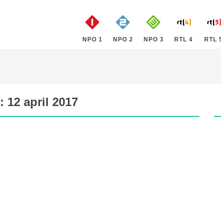
NPO 1
NPO 2
NPO 3
RTL 4
RTL 
: 12 april 2017