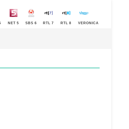
5
NET 5
SBS 6
RTL 7
RTL 8
VERONICA