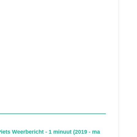
iets Weerbericht - 1 minuut (2019 - ma
Piets W