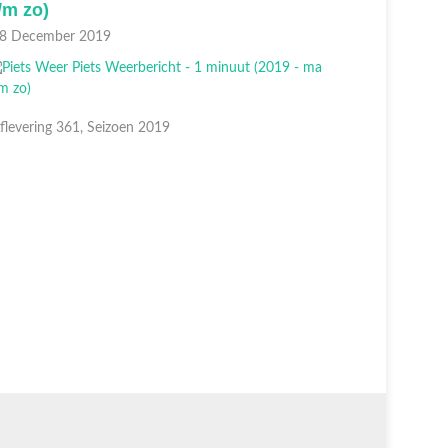
/m zo)
t/m zo)
8 December 2019
27 Decem
flevering 361, Seizoen 2019
Aflevering