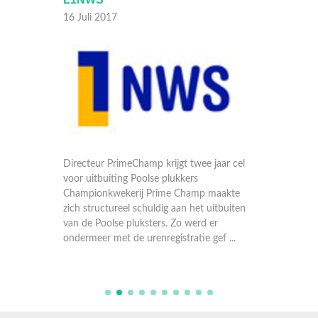
16 Juli 2017
16 Juli
en
Directeur PrimeChamp krijgt twee jaar cel
De ond
ofd als
voor uitbuiting Poolse plukkers
TV: Ver
sten
Championkwekerij Prime Champ maakte
blijven 
et een
zich structureel schuldig aan het uitbuiten
gistere
e op te
van de Poolse pluksters. Zo werd er
uit het
ondermeer met de urenregistratie gef ...
omstand