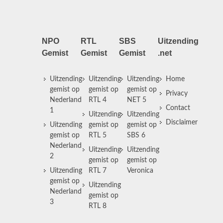
NPO
RTL
SBS
Uitzending
Gemist
Gemist
Gemist
.net
Uitzending
Uitzending
Uitzending
Home
gemist op
gemist op
gemist op
Privacy
Nederland
RTL 4
NET 5
Contact
1
Uitzending
Uitzending
Disclaimer
Uitzending
gemist op
gemist op
gemist op
RTL 5
SBS 6
Nederland
Uitzending
Uitzending
2
gemist op
gemist op
Uitzending
RTL 7
Veronica
gemist op
Uitzending
Nederland
gemist op
3
RTL 8