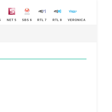
5
NET 5
SBS 6
RTL 7
RTL 8
VERONICA