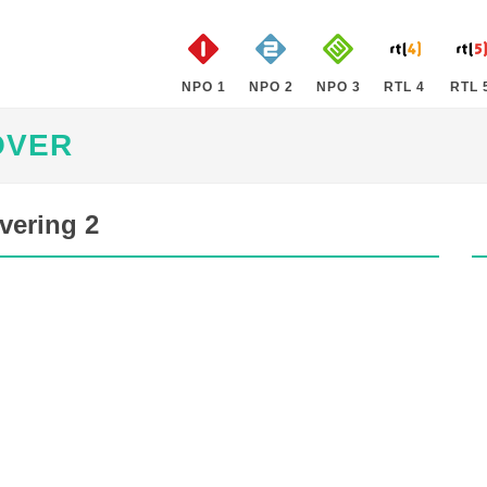
NPO 1
NPO 2
NPO 3
RTL 4
RTL 
OVER
vering 2