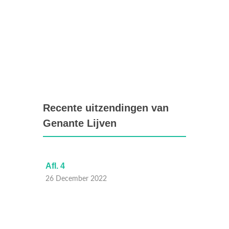
Recente uitzendingen van
Genante Lijven
Afl. 4
Afl. 3
26 December 2022
19 Dec