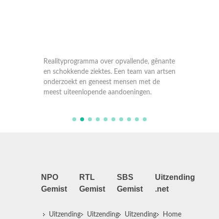
 gênante
Realityprogramma over opvallende, gênante
Reality
n artsen
en schokkende ziektes. Een team van artsen
en scho
 de
onderzoekt en geneest mensen met de
onderzo
.
meest uiteenlopende aandoeningen.
meest u
NPO
RTL
SBS
Uitzending
Gemist
Gemist
Gemist
.net
Uitzending
Uitzending
Uitzending
Home