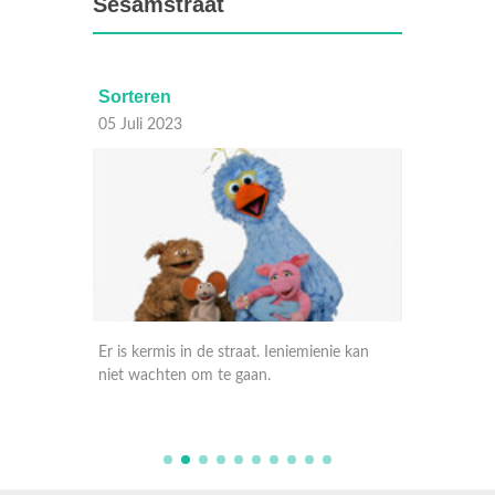
Sesamstraat
Sorteren
Verzi
05 Juli 2023
04 Juli
Er is kermis in de straat. Ieniemienie kan
Pino hee
niet wachten om te gaan.
spellet