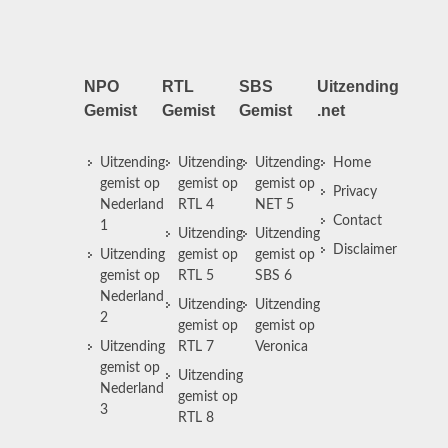
NPO
RTL
SBS
Uitzending
Gemist
Gemist
Gemist
.net
Uitzending
Uitzending
Uitzending
Home
gemist op
gemist op
gemist op
Privacy
Nederland
RTL 4
NET 5
Contact
1
Uitzending
Uitzending
Disclaimer
Uitzending
gemist op
gemist op
gemist op
RTL 5
SBS 6
Nederland
Uitzending
Uitzending
2
gemist op
gemist op
Uitzending
RTL 7
Veronica
gemist op
Uitzending
Nederland
gemist op
3
RTL 8