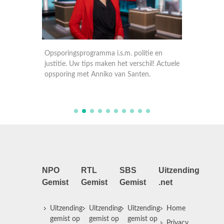
! Actuele
justitie
opspori
Opsporingsprogramma i.s.m. politie en
justitie. Uw tips maken het verschil! Actuele
opsporing met Anniko van Santen.
NPO
RTL
SBS
Uitzending
Gemist
Gemist
Gemist
.net
Uitzending
Uitzending
Uitzending
Home
gemist op
gemist op
gemist op
Privacy