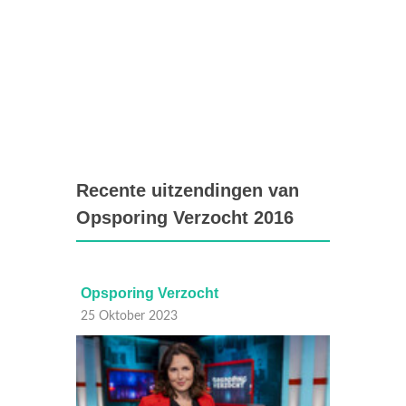
Recente uitzendingen van
Opsporing Verzocht 2016
Opsporing Verzocht
Opspo
25 Oktober 2023
24 Okt
 en
Opspori