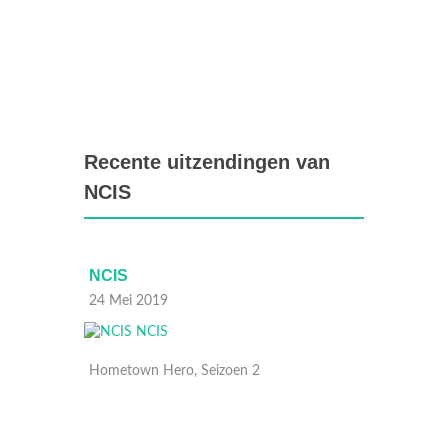
Recente uitzendingen van
NCIS
NCIS
NCIS
24 Mei 2019
17 Mei
Hometown Hero, Seizoen 2