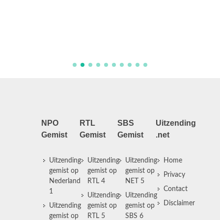
Red Cel
NPO
RTL
SBS
Uitzending
Gemist
Gemist
Gemist
.net
Uitzending
Uitzending
Uitzending
Home
gemist op
gemist op
gemist op
Privacy
Nederland
RTL 4
NET 5
Contact
1
Uitzending
Uitzending
Disclaimer
Uitzending
gemist op
gemist op
gemist op
RTL 5
SBS 6