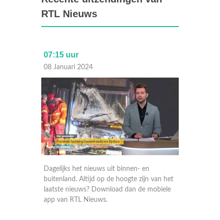
RTL Nieuws
07:15 uur
Laat
08 Januari 2024
07 Janu
Dagelijks het nieuws uit binnen- en
Dagelij
 van het
buitenland. Altijd op de hoogte zijn van het
buitenla
obiele
laatste nieuws? Download dan de mobiele
laatste
app van RTL Nieuws.
app va