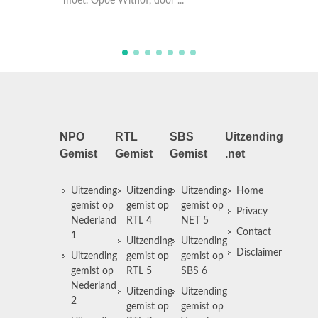
thof, door ...
jeugdliefde van Opoe, ...
NPO
RTL
SBS
Uitzending
Gemist
Gemist
Gemist
.net
Uitzending
Uitzending
Uitzending
Home
gemist op
gemist op
gemist op
Privacy
Nederland
RTL 4
NET 5
Contact
1
Uitzending
Uitzending
Disclaimer
Uitzending
gemist op
gemist op
gemist op
RTL 5
SBS 6
Nederland
Uitzending
Uitzending
2
gemist op
gemist op