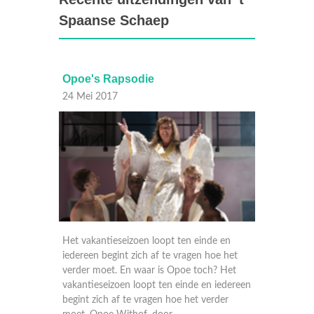
Spaanse Schaep
sodie
Harrie
23 Mei 2017
izoen loopt ten einde en
Een oude jeugdliefde van Opoe, Harri
t zich af te vragen hoe het
boekt een nachtje in het hotel. Opoe 
En waar is Opoe toch? Het
op, in tegenstelling tot Door en Kootj
n loopt ten einde en iedereen
Door heeft het uitgemaakt met Pabl
 te vragen hoe het verder
Kootje ziet Raquel nog steeds. Een o